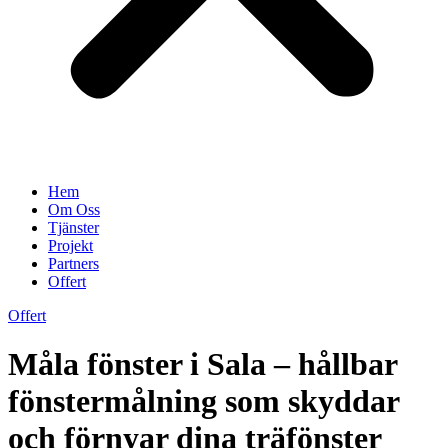
Hem
Om Oss
Tjänster
Projekt
Partners
Offert
Offert
Måla fönster i Sala – hållbar
fönstermålning som skyddar
och förnyar dina träfönster