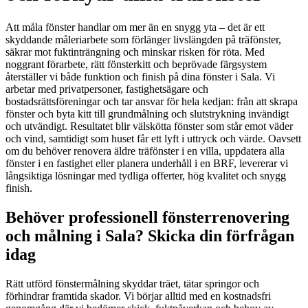
Att måla fönster handlar om mer än en snygg yta – det är ett
skyddande måleriarbete som förlänger livslängden på träfönster,
säkrar mot fuktinträngning och minskar risken för röta. Med
noggrant förarbete, rätt fönsterkitt och beprövade färgsystem
återställer vi både funktion och finish på dina fönster i Sala. Vi
arbetar med privatpersoner, fastighetsägare och
bostadsrättsföreningar och tar ansvar för hela kedjan: från att skrapa
fönster och byta kitt till grundmålning och slutstrykning invändigt
och utvändigt. Resultatet blir välskötta fönster som står emot väder
och vind, samtidigt som huset får ett lyft i uttryck och värde. Oavsett
om du behöver renovera äldre träfönster i en villa, uppdatera alla
fönster i en fastighet eller planera underhåll i en BRF, levererar vi
långsiktiga lösningar med tydliga offerter, hög kvalitet och snygg
finish.
Behöver professionell fönsterrenovering
och målning i Sala? Skicka din förfrågan
idag
Rätt utförd fönstermålning skyddar träet, tätar springor och
förhindrar framtida skador. Vi börjar alltid med en kostnadsfri