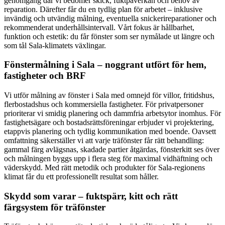
genomgång där vi bedömer skick, fuktpåverkan och behov av
reparation. Därefter får du en tydlig plan för arbetet – inklusive
invändig och utvändig målning, eventuella snickerireparationer och
rekommenderat underhållsintervall. Vårt fokus är hållbarhet,
funktion och estetik: du får fönster som ser nymålade ut längre och
som tål Sala-klimatets växlingar.
Fönstermålning i Sala – noggrant utfört för hem,
fastigheter och BRF
Vi utför målning av fönster i Sala med omnejd för villor, fritidshus,
flerbostadshus och kommersiella fastigheter. För privatpersoner
prioriterar vi smidig planering och dammfria arbetsytor inomhus. För
fastighetsägare och bostadsrättsföreningar erbjuder vi projektering,
etappvis planering och tydlig kommunikation med boende. Oavsett
omfattning säkerställer vi att varje träfönster får rätt behandling:
gammal färg avlägsnas, skadade partier åtgärdas, fönsterkitt ses över
och målningen byggs upp i flera steg för maximal vidhäftning och
väderskydd. Med rätt metodik och produkter för Sala-regionens
klimat får du ett professionellt resultat som håller.
Skydd som varar – fuktspärr, kitt och rätt
färgsystem för träfönster