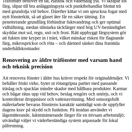
Träfönster behöver en tät, elastisk och vädertålig yta. Vi skrapar lös
färg, slipar till bra anläggningsyta och punktbehandlar blottat trä
med grundolja vid behov. Därefter kittar vi om spruckna fogar med
nytt fönsterkitt, så att glaset åter får en säker tätning. En
penetrerande grundfärg förhindrar fuktvandring och ger optimal
vidhäftning, medan slitstarka täckfärger med hög UV-beständighet
skyddar mot sol, regn, snö och frost. Rätt uppbyggt färgsystem gör
att fukten inte kryper in i träet, vilket minskar risken för flagnande
färg, mikrosprickor och röta – och därmed sänker dina framtida
underhållskostnader.
Renovering av äldre träfönster med varsam hand
och teknisk precision
Att renovera fönster i äldre hus kräver respekt för originaldetaljer. Vi
behåller friskt virke, byter ut rötangripna partier med passande
träslag och spacklar mindre skador med hållbara produkter. Karmar
och bågar rätas upp vid behov, beslag rengörs och smörjs, och vi
kontrollerar droppnäsor och vattenavrinning. Med omsorgsfullt
måleriarbete bevaras fönstrens karaktär samtidigt som de uppfyller
dagens krav på skydd och funktion. På insidan använder vi
lågemitterande, luktminimerande färger för en trivsam arbetsmiljö;
utvändigt väljer vi väderbeständiga system anpassade för lokal
påfrestning.