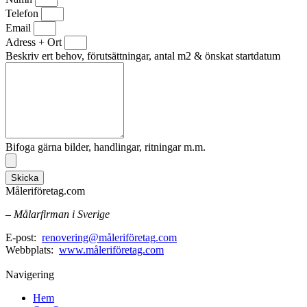
Telefon
Email
Adress + Ort
Beskriv ert behov, förutsättningar, antal m2 & önskat startdatum
Bifoga gärna bilder, handlingar, ritningar m.m.
Skicka
Måleriföretag.com
– Målarfirman i Sverige
E-post:
renovering@måleriföretag.com
Webbplats:
www.måleriföretag.com
Navigering
Hem