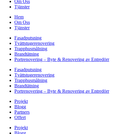
Om Oss
Tjänster
Hem
Om Oss
Tjänster
Fasadputsning
Tvättstugerenovering
Trapphusmålning
Brandtätning
Portrenovering – Byte & Renovering av Entredörr
Fasadputsning
Tvättstugerenovering
Trapphusmålning
Brandtätning
Portrenovering – Byte & Renovering av Entredörr
Projekt
Blogg
Partners
Offert
Projekt
Blogg