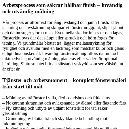
Arbetsprocess som säkrar hållbar finish – invändig
och utvändig målning
Vår process är utformad för lång livslängd och jämn finish. Efter
täckning och avskärmning skrapar vi fönster noggrant, slipar jämnt
och dammsuger ytorna rena. Eventuella skador fräses ur och lagas,
fönsterkitt byts där det släppt eller spruckit och hörn fogas för
tätning. Vi grundmålar blottat trä, lägger mellanstrykning för
fyllighet och avslutar med en täckfärg som matchar kulör och glans
enligt dina önskemål. Invändig fönstermålning utförs damm- och
luktmedvetet; utvändig målning planeras efter väder för optimal
härdning. Slutresultatet blir ett slitstarkt ytskydd som ser välskött ut
år efter år.
Tjänster och arbetsmoment – komplett fönstermåleri
från start till mål
– Målning av träfönster i villa, flerbostadshus och fritidshus
– Noggrann skrapning och avlägsnande av åldrad eller flagande färg
– Ny kittning och utbyte av uttjänt fönsterkitt för tät, säker
glasinfästning
– Grundning av blottat trä och skyddande behandling mot
fuktinträngning
– Invändig och utvändig fönstermålning anpassad för miljö och