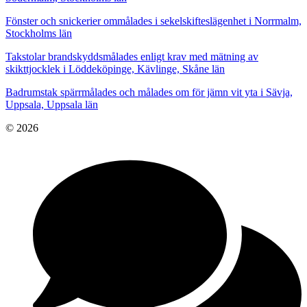
Fönster och snickerier ommålades i sekelskifteslägenhet i Norrmalm,
Stockholms län
Takstolar brandskyddsmålades enligt krav med mätning av
skikttjocklek i Löddeköpinge, Kävlinge, Skåne län
Badrumstak spärrmålades och målades om för jämn vit yta i Sävja,
Uppsala, Uppsala län
© 2026