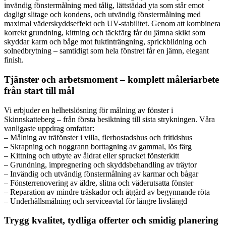
invändig fönstermålning med tålig, lättstädad yta som står emot
dagligt slitage och kondens, och utvändig fönstermålning med
maximal väderskyddseffekt och UV-stabilitet. Genom att kombinera
korrekt grundning, kittning och täckfärg får du jämna skikt som
skyddar karm och båge mot fuktinträngning, sprickbildning och
solnedbrytning – samtidigt som hela fönstret får en jämn, elegant
finish.
Tjänster och arbetsmoment – komplett måleriarbete
från start till mål
Vi erbjuder en helhetslösning för målning av fönster i
Skinnskatteberg – från första besiktning till sista strykningen. Våra
vanligaste uppdrag omfattar:
– Målning av träfönster i villa, flerbostadshus och fritidshus
– Skrapning och noggrann borttagning av gammal, lös färg
– Kittning och utbyte av åldrat eller sprucket fönsterkitt
– Grundning, impregnering och skyddsbehandling av träytor
– Invändig och utvändig fönstermålning av karmar och bågar
– Fönsterrenovering av äldre, slitna och väderutsatta fönster
– Reparation av mindre träskador och åtgärd av begynnande röta
– Underhållsmålning och serviceavtal för längre livslängd
Trygg kvalitet, tydliga offerter och smidig planering