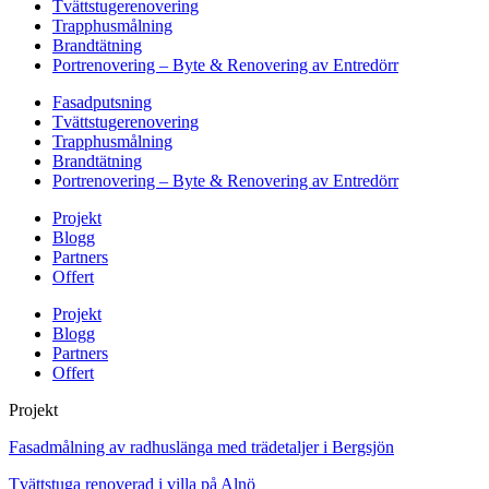
Tvättstugerenovering
Trapphusmålning
Brandtätning
Portrenovering – Byte & Renovering av Entredörr
Fasadputsning
Tvättstugerenovering
Trapphusmålning
Brandtätning
Portrenovering – Byte & Renovering av Entredörr
Projekt
Blogg
Partners
Offert
Projekt
Blogg
Partners
Offert
Projekt
Fasadmålning av radhuslänga med trädetaljer i Bergsjön
Tvättstuga renoverad i villa på Alnö