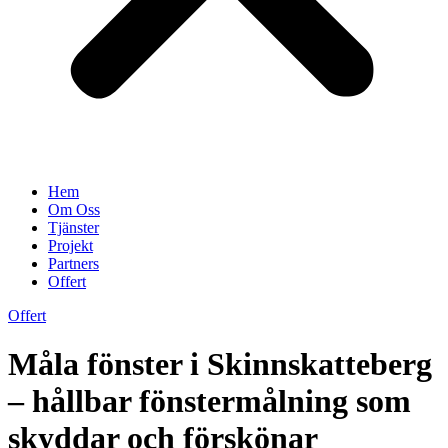
Hem
Om Oss
Tjänster
Projekt
Partners
Offert
Offert
Måla fönster i Skinnskatteberg
– hållbar fönstermålning som
skyddar och förskönar