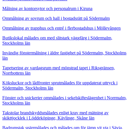
Målning av kontorsytor och personalrum i Kiruna
Ommålning av sovrum och hall i bostadsrätt på Södermalm
Ommålning av trapphus och entré i flerbostadshus i Möllevången
Butikslokal målades om med slitstark väggfärg i Södermalm,
Stockholms län
Invändig fönstermålning i äldre fastighet på Södermalm, Stockholms
län
Tapetsering av vardagsrum med mönstrad tapet i Riksgränsen,
Norrbottens län
Köksluckor och lådfronter sprutmålades för uppdaterat uttryck i
Södermalm, Stockholms län
Fönster och snickerier ommålades i sekelskifteslägenhet i Norrmalm,
Stockholms län
Takstolar brandskyddsmålades enligt krav med mätning av
skikttjocklek i Löddeköpinge, Kävlinge, Skåne län
Badrumstak spärrmålades och målades om för jämn vit yta i Sävja,