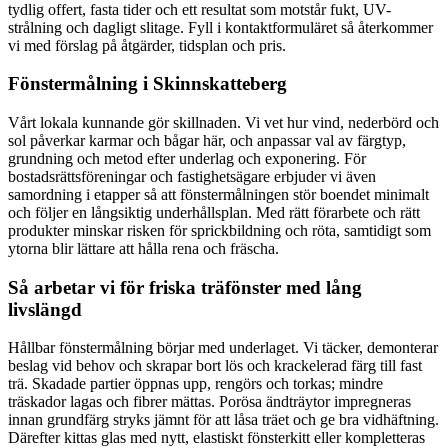
tydlig offert, fasta tider och ett resultat som motstår fukt, UV-
strålning och dagligt slitage. Fyll i kontaktformuläret så återkommer
vi med förslag på åtgärder, tidsplan och pris.
Fönstermålning i Skinnskatteberg
Vårt lokala kunnande gör skillnaden. Vi vet hur vind, nederbörd och
sol påverkar karmar och bågar här, och anpassar val av färgtyp,
grundning och metod efter underlag och exponering. För
bostadsrättsföreningar och fastighetsägare erbjuder vi även
samordning i etapper så att fönstermålningen stör boendet minimalt
och följer en långsiktig underhållsplan. Med rätt förarbete och rätt
produkter minskar risken för sprickbildning och röta, samtidigt som
ytorna blir lättare att hålla rena och fräscha.
Så arbetar vi för friska träfönster med lång
livslängd
Hållbar fönstermålning börjar med underlaget. Vi täcker, demonterar
beslag vid behov och skrapar bort lös och krackelerad färg till fast
trä. Skadade partier öppnas upp, rengörs och torkas; mindre
träskador lagas och fibrer mättas. Porösa ändträytor impregneras
innan grundfärg stryks jämnt för att låsa träet och ge bra vidhäftning.
Därefter kittas glas med nytt, elastiskt fönsterkitt eller kompletteras