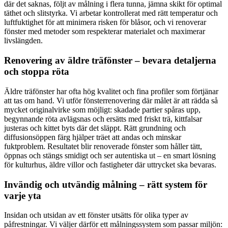
där det saknas, följt av målning i flera tunna, jämna skikt för optimal
täthet och slitstyrka. Vi arbetar kontrollerat med rätt temperatur och
luftfuktighet för att minimera risken för blåsor, och vi renoverar
fönster med metoder som respekterar materialet och maximerar
livslängden.
Renovering av äldre träfönster – bevara detaljerna
och stoppa röta
Äldre träfönster har ofta hög kvalitet och fina profiler som förtjänar
att tas om hand. Vi utför fönsterrenovering där målet är att rädda så
mycket originalvirke som möjligt: skadade partier spåras upp,
begynnande röta avlägsnas och ersätts med friskt trä, kittfalsar
justeras och kittet byts där det släppt. Rätt grundning och
diffusionsöppen färg hjälper träet att andas och minskar
fuktproblem. Resultatet blir renoverade fönster som håller tätt,
öppnas och stängs smidigt och ser autentiska ut – en smart lösning
för kulturhus, äldre villor och fastigheter där uttrycket ska bevaras.
Invändig och utvändig målning – rätt system för
varje yta
Insidan och utsidan av ett fönster utsätts för olika typer av
påfrestningar. Vi väljer därför ett målningssystem som passar miljön: