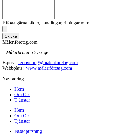
Bifoga gärna bilder, handlingar, ritningar m.m.
Skicka
Måleriföretag.com
– Målarfirman i Sverige
E-post:
renovering@måleriföretag.com
Webbplats:
www.måleriföretag.com
Navigering
Hem
Om Oss
Tjänster
Hem
Om Oss
Tjänster
Fasadputsning