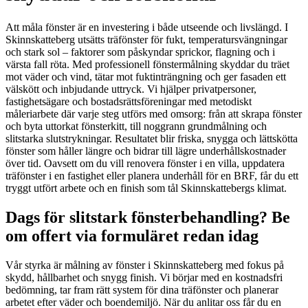
Att måla fönster är en investering i både utseende och livslängd. I
Skinnskatteberg utsätts träfönster för fukt, temperatursvängningar
och stark sol – faktorer som påskyndar sprickor, flagning och i
värsta fall röta. Med professionell fönstermålning skyddar du träet
mot väder och vind, tätar mot fuktinträngning och ger fasaden ett
välskött och inbjudande uttryck. Vi hjälper privatpersoner,
fastighetsägare och bostadsrättsföreningar med metodiskt
måleriarbete där varje steg utförs med omsorg: från att skrapa fönster
och byta uttorkat fönsterkitt, till noggrann grundmålning och
slitstarka slutstrykningar. Resultatet blir friska, snygga och lättskötta
fönster som håller längre och bidrar till lägre underhållskostnader
över tid. Oavsett om du vill renovera fönster i en villa, uppdatera
träfönster i en fastighet eller planera underhåll för en BRF, får du ett
tryggt utfört arbete och en finish som tål Skinnskattebergs klimat.
Dags för slitstark fönsterbehandling? Be
om offert via formuläret redan idag
Vår styrka är målning av fönster i Skinnskatteberg med fokus på
skydd, hållbarhet och snygg finish. Vi börjar med en kostnadsfri
bedömning, tar fram rätt system för dina träfönster och planerar
arbetet efter väder och boendemiljö. När du anlitar oss får du en