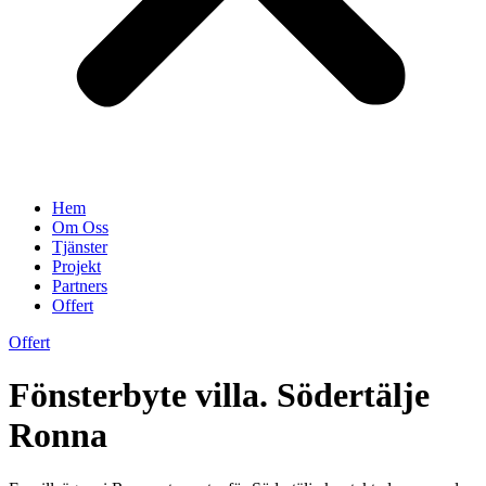
Hem
Om Oss
Tjänster
Projekt
Partners
Offert
Offert
Fönsterbyte villa. Södertälje
Ronna