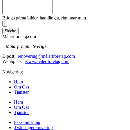
Bifoga gärna bilder, handlingar, ritningar m.m.
Skicka
Måleriföretag.com
– Målarfirman i Sverige
E-post:
renovering@måleriföretag.com
Webbplats:
www.måleriföretag.com
Navigering
Hem
Om Oss
Tjänster
Hem
Om Oss
Tjänster
Fasadputsning
Tvättstugerenovering