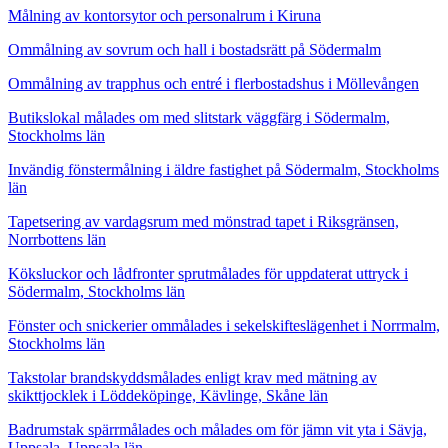
Målning av kontorsytor och personalrum i Kiruna
Ommålning av sovrum och hall i bostadsrätt på Södermalm
Ommålning av trapphus och entré i flerbostadshus i Möllevången
Butikslokal målades om med slitstark väggfärg i Södermalm,
Stockholms län
Invändig fönstermålning i äldre fastighet på Södermalm, Stockholms
län
Tapetsering av vardagsrum med mönstrad tapet i Riksgränsen,
Norrbottens län
Köksluckor och lådfronter sprutmålades för uppdaterat uttryck i
Södermalm, Stockholms län
Fönster och snickerier ommålades i sekelskifteslägenhet i Norrmalm,
Stockholms län
Takstolar brandskyddsmålades enligt krav med mätning av
skikttjocklek i Löddeköpinge, Kävlinge, Skåne län
Badrumstak spärrmålades och målades om för jämn vit yta i Sävja,
Uppsala, Uppsala län