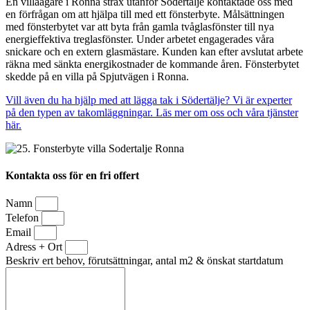
En villaägare i Ronna strax utanför Södertälje kontaktade oss med
en förfrågan om att hjälpa till med ett fönsterbyte. Målsättningen
med fönsterbytet var att byta från gamla tvåglasfönster till nya
energieffektiva treglasfönster. Under arbetet engagerades våra
snickare och en extern glasmästare. Kunden kan efter avslutat arbete
räkna med sänkta energikostnader de kommande åren. Fönsterbytet
skedde på en villa på Spjutvägen i Ronna.
Vill även du ha hjälp med att lägga tak i Södertälje? Vi är experter
på den typen av takomläggningar. Läs mer om oss och våra tjänster
här.
Kontakta oss för en fri offert
Namn
Telefon
Email
Adress + Ort
Beskriv ert behov, förutsättningar, antal m2 & önskat startdatum